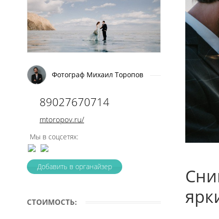
Фотограф Михаил Торопов
89027670714
mtoropov.ru/
Мы в соцсетях:
Добавить в органайзер
Сни
ярк
СТОИМОСТЬ: