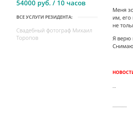
54000 руб. / 10 часов
Меня зо
им, его
ВСЕ УСЛУГИ РЕЗИДЕНТА:
не толь
Свадебный фотограф Михаил
Торопов
Я верю 
Снимаю
НОВОСТИ
...
............