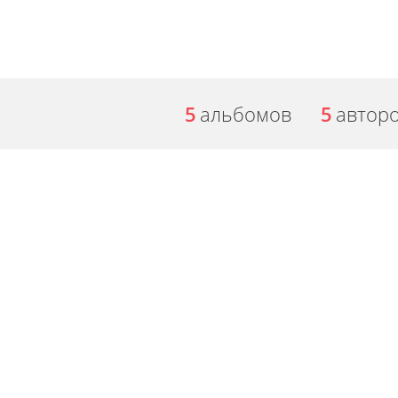
5
альбомов
5
автор