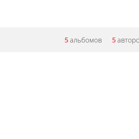
5
альбомов
5
автор