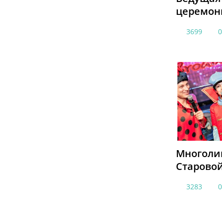
церемон
3699
Многоли
Старово
3283